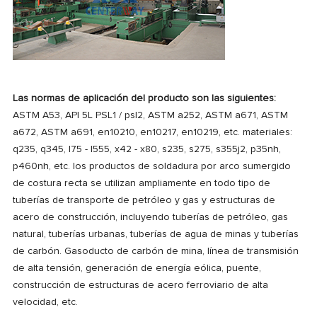
Las normas de aplicación del producto son las siguientes:
ASTM A53, API 5L PSL1 / psl2, ASTM a252, ASTM a671, ASTM
a672, ASTM a691, en10210, en10217, en10219, etc. materiales:
q235, q345, l75 - l555, x42 - x80, s235, s275, s355j2, p35nh,
p460nh, etc. los productos de soldadura por arco sumergido
de costura recta se utilizan ampliamente en todo tipo de
tuberías de transporte de petróleo y gas y estructuras de
acero de construcción, incluyendo tuberías de petróleo, gas
natural, tuberías urbanas, tuberías de agua de minas y tuberías
de carbón. Gasoducto de carbón de mina, línea de transmisión
de alta tensión, generación de energía eólica, puente,
construcción de estructuras de acero ferroviario de alta
velocidad, etc.