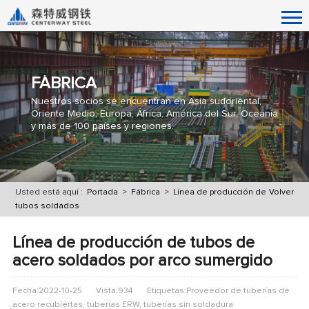
FÁBRICA
Nuestros socios se encuentran en Asia sudoriental,
Oriente Medio, Europa, África, América del Sur, Oceanía
y más de 100 países y regiones.
Usted está aquí :
Portada
>
Fábrica
>
Línea de producción de
Volver
tubos soldados
Línea de producción de tubos de
acero soldados por arco sumergido
Fecha:2022-10-25
Vista:934
Etiquetas:Proveedor de tuberías de
acero recubiertas, tuberías ERW, tuberías sin soldadura