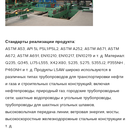
Стандарты реализации продукта:
ASTM A53, API 5L PSL1/PSL2, ASTM A252, ASTM A671, ASTM
A672, ASTM A691, EN10210, EN10217, EN10219 и т. д. Материал:
Q235, Q345, Ll75-L555, X42-X80, S235, S275, S355J2, P355NH ,
P460NH и т. д. Продукты LSAW широко используются в
различных типах трубопроводов для транспортировки нефти
и газа и строительных стальных конструкций, включая
нефтепроводы, природный газ, городские трубопроводные
сети, шахтные водопроводы и угольные трубопроводы,
трубопроводы для шахтных угольных шламов,
высоковольтная передача линии, ветровая энергия, мосты,
высокоскоростные железнодорожные стальные конструкции и
т. д.