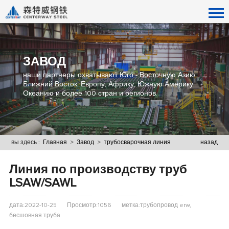
ЗАВОД
наши партнеры охватывают Юго - Восточную Азию,
Ближний Восток, Европу, Африку, Южную Америку,
Океанию и более 100 стран и регионов.
вы здесь :
Главная
>
Завод
>
трубосварочная линия
назад
Линия по производству труб
LSAW/SAWL
дата:2022-10-25
Просмотр:1056
метка:трубопровод erw,
бесшовная труба