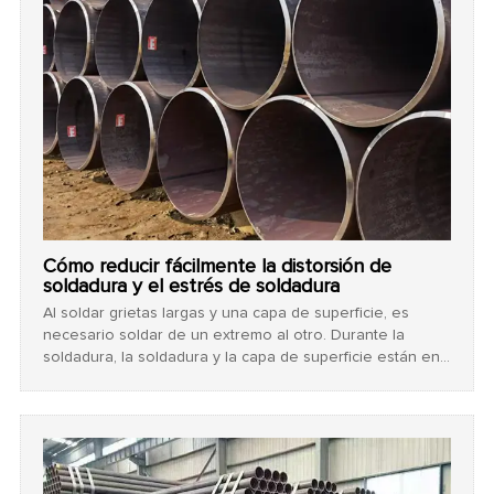
Cómo reducir fácilmente la distorsión de
soldadura y el estrés de soldadura
Al soldar grietas largas y una capa de superficie, es
necesario soldar de un extremo al otro. Durante la
soldadura, la soldadura y la capa de superficie están en
estado caliente, lo que puede reducir la contracción de
la soldadura y reducir la tensión interna. Al golpear , el
efecto es mejor cuando la temperatura del metal de
soldadura es de 800 ℃.Si la temperatura baja, la fuerza
de golpe también se reducirá.Si la temperatura es
demasiado baja, no se permite golpear alrededor de