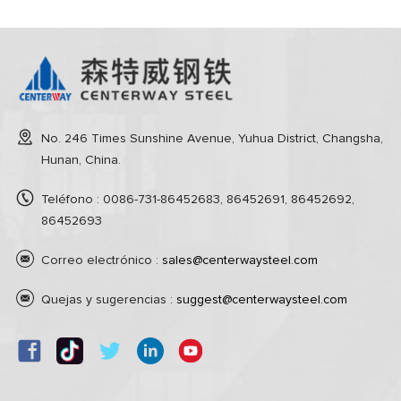
No. 246 Times Sunshine Avenue, Yuhua District, Changsha,
Hunan, China.
Teléfono : 0086-731-86452683, 86452691, 86452692,
86452693
Correo electrónico :
sales@centerwaysteel.com
Quejas y sugerencias :
suggest@centerwaysteel.com