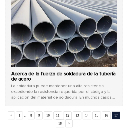
defecto de proceso muy peligroso. La grieta de
soldadura tiene un cierto período de incubación.
Acerca de la fuerza de soldadura de la tubería
de acero
La soldadura puede mantener una alta resistencia,
excediendo la resistencia requerida por el código y la
aplicación del material de soldadura. En muchos casos,
esta resistencia de soldadura no se puede identificar por
el código del material de soldadura en sí.
...
<
1
8
9
10
11
12
13
14
15
16
17
18
>