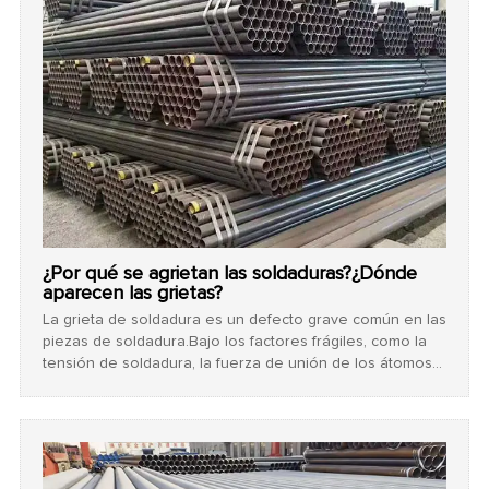
300 ℃ para evitar grietas, el principio de El método de
forjado es básicamente el mismo que el anterior, pero la
diferencia es que la soldadura debe calentarse antes de
martillar.
¿Por qué se agrietan las soldaduras?¿Dónde
aparecen las grietas?
La grieta de soldadura es un defecto grave común en las
piezas de soldadura.Bajo los factores frágiles, como la
tensión de soldadura, la fuerza de unión de los átomos
de metal en el área local de la junta de soldadura se
daña, lo que da como resultado la brecha causada por la
nueva interfaz. Las características son una brecha
pronunciada y una gran relación de aspecto. La grieta
afecta el uso seguro de las piezas soldadas. Es un