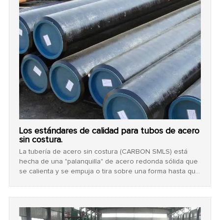
Los estándares de calidad para tubos de acero
sin costura.
La tubería de acero sin costura (CARBON SMLS) está
hecha de una "palanquilla" de acero redonda sólida que
se calienta y se empuja o tira sobre una forma hasta que
el acero toma la forma de un tubo hueco. Luego, la
tubería sin costura se termina según las especificaciones
dimensionales y de espesor de pared en tamaños de 1/8
de pulgada a 34 pulgadas de diámetro exterior.