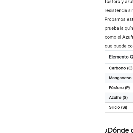
fósforo y azu
resistencia s
Probamos esto
prueba la quí
como el Azufr
que pueda cort
Elemento Q
Carbono (C)
Manganeso 
Fósforo (P)
Azufre (S)
Silicio (Si)
¿Dónde d