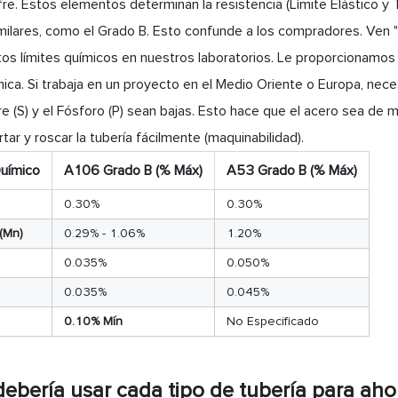
fre. Estos elementos determinan la resistencia (Límite Elástico y
imilares, como el Grado B. Esto confunde a los compradores. Ven "G
s límites químicos en nuestros laboratorios. Le proporcionamos
mica. Si trabaja en un proyecto en el Medio Oriente o Europa, ne
e (S) y el Fósforo (P) sean bajas. Esto hace que el acero sea de 
ar y roscar la tubería fácilmente (maquinabilidad).
uímico
A106 Grado B (% Máx)
A53 Grado B (% Máx)
0.30%
0.30%
(Mn)
0.29% - 1.06%
1.20%
0.035%
0.050%
0.035%
0.045%
0.10% Mín
No Especificado
ebería usar cada tipo de tubería para aho