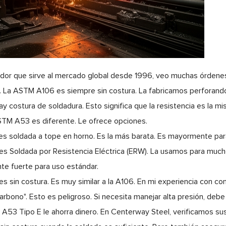
or que sirve al mercado global desde 1996, veo muchas órdenes
o". La ASTM A106 es siempre sin costura. La fabricamos perforando 
ay costura de soldadura. Esto significa que la resistencia es la mi
STM A53 es diferente. Le ofrece opciones.
 es soldada a tope en horno. Es la más barata. Es mayormente par
 es Soldada por Resistencia Eléctrica (ERW). La usamos para mucho
te fuerte para uso estándar.
 es sin costura. Es muy similar a la A106. En mi experiencia con c
arbono". Esto es peligroso. Si necesita manejar alta presión, debe
a A53 Tipo E le ahorra dinero. En Centerway Steel, verificamos