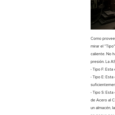
Como proveed
mirar el "Tip
caliente. No h
presión. La A
·
Tipo F: Esta
·
Tipo E: Esta
suficientemen
·
Tipo S: Esta
de Acero al C
un almacén, l