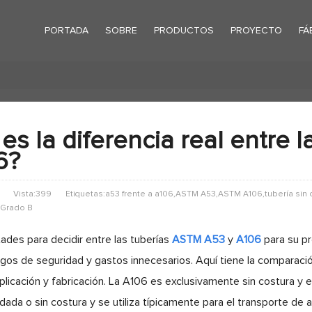
PORTADA
SOBRE
PRODUCTOS
PROYECTO
FÁ
es la diferencia real entre 
6?
Vista:399
Etiquetas:a53 frente a a106,ASTM A53,ASTM A106,tubería sin c
 Grado B
tades para decidir entre las tuberías
ASTM A53
y
A106
para su pr
sgos de seguridad y gastos innecesarios. Aquí tiene la comparación
aplicación y fabricación. La A106 es exclusivamente sin costura y 
ada o sin costura y se utiliza típicamente para el transporte de a