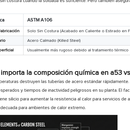
sin costura cuando la soldada es suficiente. Pero también asegu
ica
ASTM A106
abricación
Solo Sin Costura (Acabado en Caliente o Estirado en F
rio
Acero Calmado (Killed Steel)
rficial
Usualmente más rugoso debido al tratamiento térmico
 importa la composición química en a53 v
peraturas destruyen las tuberías de acero estándar rápidamente. 
perados y tiempos de inactividad peligrosos en su planta. El factor
ne silicio para aumentar la resistencia al calor para servicios de
adecuada para ambientes de calor extremo.