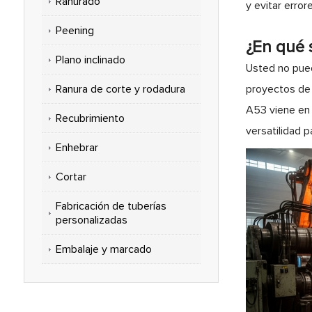
Ranurado
y evitar error
Peening
¿En qué 
Plano inclinado
Usted no pued
Ranura de corte y rodadura
proyectos de 
A53 viene en t
Recubrimiento
versatilidad p
Enhebrar
Cortar
Fabricación de tuberías
personalizadas
Embalaje y marcado