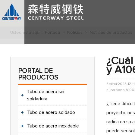
Usted está aquí :
Portada
>
Noticias
>
Noticias de productos
¿Cuál 
y A10
PORTAL DE
PRODUCTOS
Fecha:2025-12-11
al carbono,A106
Tubo de acero sin
soldadura
¿Tiene dificul
Tubo de acero soldado
proyecto, rie
radica en su 
Tubo de acero inoxidable
puede ser sold