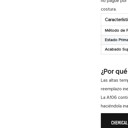
no pague por 
costura.
Característ
Método de F
Estado Prima
Acabado Supe
¿Por qué
Las altas tem
reemplazo ines
La A106 contie
haciéndola in