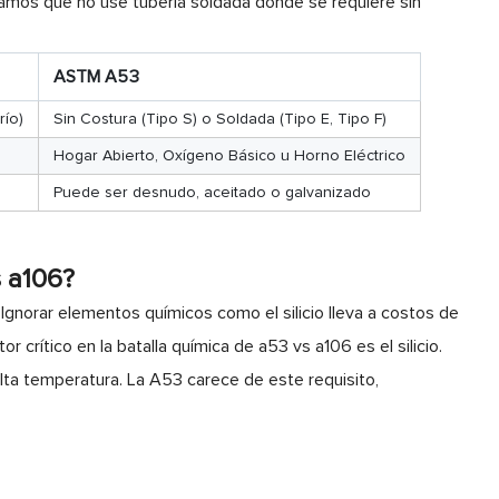
ramos que no use tubería soldada donde se requiere sin
ASTM A53
río)
Sin Costura (Tipo S) o Soldada (Tipo E, Tipo F)
Hogar Abierto, Oxígeno Básico u Horno Eléctrico
Puede ser desnudo, aceitado o galvanizado
s a106?
Ignorar elementos químicos como el silicio lleva a costos de
 crítico en la batalla química de a53 vs a106 es el silicio.
 alta temperatura. La A53 carece de este requisito,