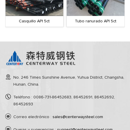
Casquillo API 5ct
Tubo ranurado API 5ct
No. 246 Times Sunshine Avenue, Yuhua District, Changsha,
Hunan, China.
Teléfono : 0086-731-86452683, 86452691, 86452692,
86452693
Correo electrónico :
sales@centerwaysteel.com
Quejas y sugerencias :
suggest@centerwaysteel.com