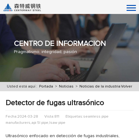
CENTRO DE INFORMACIÓN
Pragmatismo, integridad, pasión
Usted está aquí :
Portada
>
Noticias
>
Noticias de la industria
Volver
Detector de fugas ultrasónico
Fecha:2024-03-28
Vista:811
Etiquetas:seamless pipe
manufacturers,api 5l pipe,lsaw pipe
Ultrasónico enfocado en detección de fugas industriales,