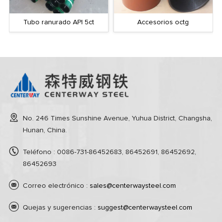
Tubo ranurado API 5ct
Accesorios octg
No. 246 Times Sunshine Avenue, Yuhua District, Changsha,
Hunan, China.
Teléfono : 0086-731-86452683, 86452691, 86452692,
86452693
Correo electrónico :
sales@centerwaysteel.com
Quejas y sugerencias :
suggest@centerwaysteel.com