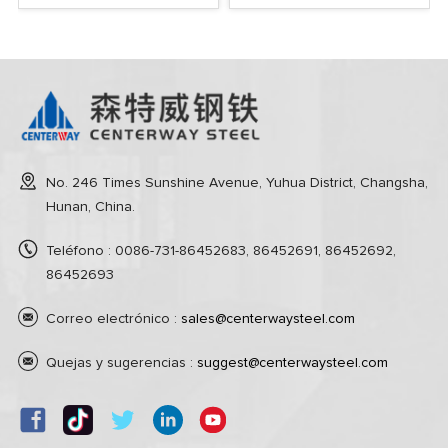
No. 246 Times Sunshine Avenue, Yuhua District, Changsha,
Hunan, China.
Teléfono : 0086-731-86452683, 86452691, 86452692,
86452693
Correo electrónico :
sales@centerwaysteel.com
Quejas y sugerencias :
suggest@centerwaysteel.com