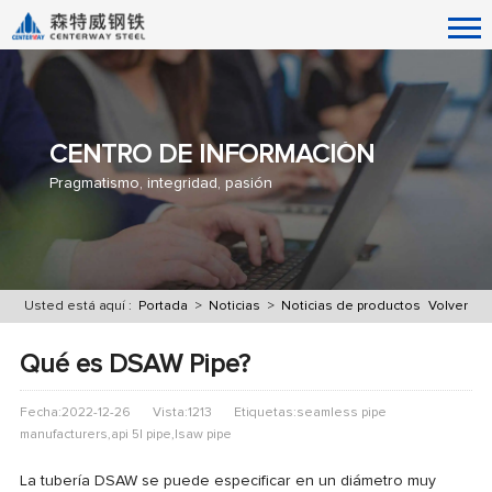
CENTRO DE INFORMACIÓN
Pragmatismo, integridad, pasión
Usted está aquí :
Portada
>
Noticias
>
Noticias de productos
Volver
Qué es DSAW Pipe?
Fecha:2022-12-26
Vista:1213
Etiquetas:seamless pipe
manufacturers,api 5l pipe,lsaw pipe
La tubería DSAW se puede especificar en un diámetro muy