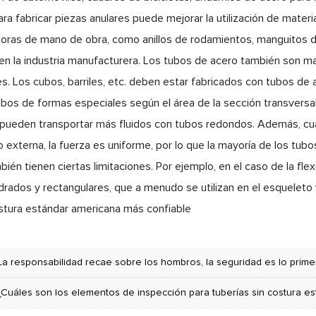
a fabricar piezas anulares puede mejorar la utilización de materia
horas de mano de obra, como anillos de rodamientos, manguitos de g
n la industria manufacturera. Los tubos de acero también son ma
s. Los cubos, barriles, etc. deben estar fabricados con tubos de 
bos de formas especiales según el área de la sección transversal. 
 pueden transportar más fluidos con tubos redondos. Además, cuan
a o externa, la fuerza es uniforme, por lo que la mayoría de los t
ién tienen ciertas limitaciones. Por ejemplo, en el caso de la fl
drados y rectangulares, que a menudo se utilizan en el esqueleto 
ostura estándar americana más confiable
La responsabilidad recae sobre los hombros, la seguridad es lo primero: Centerway Steel ll
¿Cuáles son los elementos de inspección para tuberías sin costura 