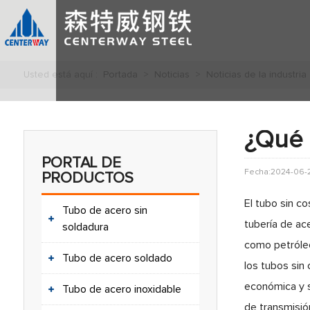
Usted está aquí :
Portada
>
Noticias
>
Noticias de la industria
¿Qué 
PORTAL DE
Fecha:2024-06-
PRODUCTOS
El tubo sin c
Tubo de acero sin
tubería de ac
soldadura
como petróleo
Tubo de acero soldado
los tubos sin
económica y s
Tubo de acero inoxidable
de transmisió