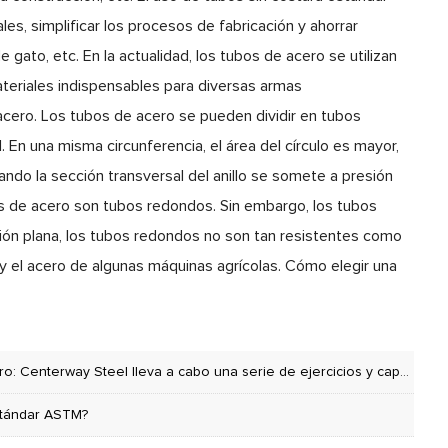
les, simplificar los procesos de fabricación y ahorrar
ato, etc. En la actualidad, los tubos de acero se utilizan
teriales indispensables para diversas armas
acero. Los tubos de acero se pueden dividir en tubos
En una misma circunferencia, el área del círculo es mayor,
do la sección transversal del anillo se somete a presión
ubos de acero son tubos redondos. Sin embargo, los tubos
exión plana, los tubos redondos no son tan resistentes como
y el acero de algunas máquinas agrícolas. Cómo elegir una
eva a cabo una serie de ejercicios y capacitaciones en seguridad contra incendios
estándar ASTM?