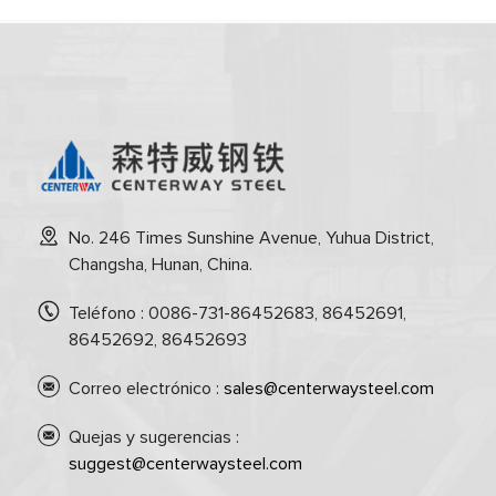
No. 246 Times Sunshine Avenue, Yuhua District,
Changsha, Hunan, China.
Teléfono : 0086-731-86452683, 86452691,
86452692, 86452693
Correo electrónico :
sales@centerwaysteel.com
Quejas y sugerencias :
suggest@centerwaysteel.com