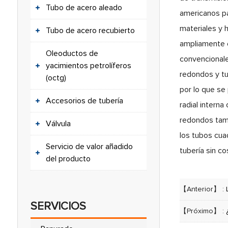
Tubo de acero aleado
americanos par
materiales y 
Tubo de acero recubierto
ampliamente e
Oleoductos de
convencionale
yacimientos petrolíferos
redondos y tu
(octg)
por lo que se
Accesorios de tubería
radial intern
redondos tamb
Válvula
los tubos cua
Servicio de valor añadido
tubería sin c
del producto
【Anterior】 :
SERVICIOS
【Próximo】 :