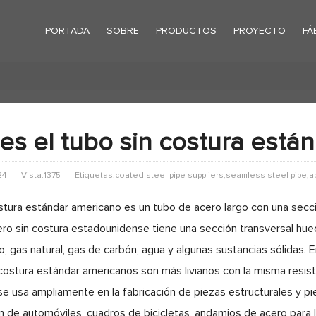
PORTADA
SOBRE
PRODUCTOS
PROYECTO
FÁ
es el tubo sin costura está
24
Vista:1375
Etiquetas:coated steel pipe suppliers,seamless steel pipe,ap
ostura estándar americano es un tubo de acero largo con una secci
ero sin costura estadounidense tiene una sección transversal hue
, gas natural, gas de carbón, agua y algunas sustancias sólidas. 
 costura estándar americanos son más livianos con la misma resiste
e usa ampliamente en la fabricación de piezas estructurales y p
n de automóviles, cuadros de bicicletas, andamios de acero para l