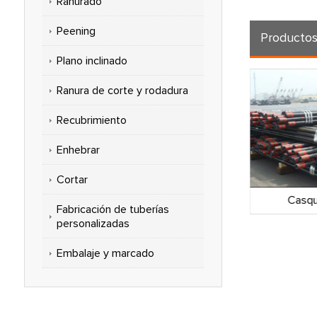
Ranurado
Peening
Producto
Plano inclinado
Ranura de corte y rodadura
Recubrimiento
Enhebrar
Cortar
tural
Casquillo API 5ct
Casqui
Fabricación de tuberías
personalizadas
Embalaje y marcado