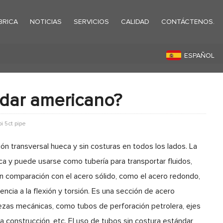
BRICA
NOTICIAS
SERVICIOS
CALIDAD
CONTÁCTENOS.
Volver
ESPAÑOL
ndar americano?
i 5ct pipe
ón transversal hueca y sin costuras en todos los lados. La
ca y puede usarse como tubería para transportar fluidos,
En comparación con el acero sólido, como el acero redondo,
ncia a la flexión y torsión. Es una sección de acero
iezas mecánicas, como tubos de perforación petrolera, ejes
a construcción, etc. El uso de tubos sin costura estándar