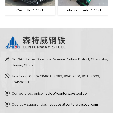
Tubo ranurado API 5ct
Accesorios octg
No. 246 Times Sunshine Avenue, Yuhua District, Changsha,
Hunan, China.
Teléfono : 0086-731-86452683, 86452691, 86452692,
86452693
Correo electrónico :
sales@centerwaysteel.com
Quejas y sugerencias :
suggest@centerwaysteel.com