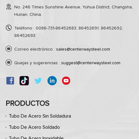
No. 246 Times Sunshine Avenue, Yuhua District, Changsha,
Hunan, China.
Teléfono : 0086-731-86452683, 86452691, 86452692,
86452693
Correo electrónico :
sales@centerwaysteel.com
Quejas y sugerencias :
suggest@centerwaysteel.com
PRODUCTOS
Tubo De Acero Sin Soldadura
Tubo De Acero Soldado
Tubo De Acero Inoxidable