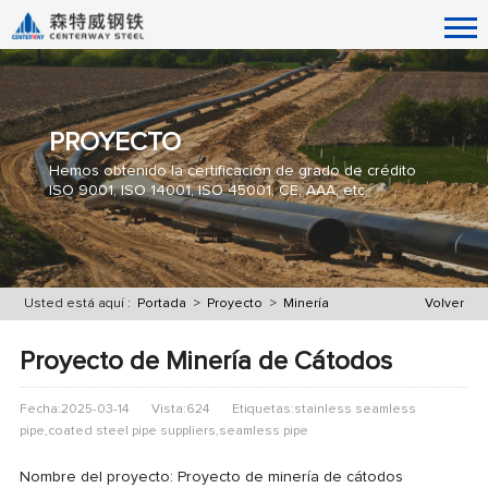
PROYECTO
Hemos obtenido la certificación de grado de crédito
ISO 9001, ISO 14001, ISO 45001, CE, AAA, etc.
Usted está aquí :
Portada
>
Proyecto
>
Minería
Volver
Proyecto de Minería de Cátodos
Fecha:2025-03-14
Vista:624
Etiquetas:stainless seamless
pipe,coated steel pipe suppliers,seamless pipe
Nombre del proyecto: Proyecto de minería de cátodos