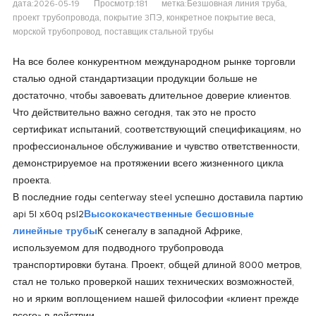
дата:2026-05-19
Просмотр:181
метка:Безшовная линия труба,
проект трубопровода, покрытие 3ПЭ, конкретное покрытие веса,
морской трубопровод, поставщик стальной трубы
На все более конкурентном международном рынке торговли
сталью одной стандартизации продукции больше не
достаточно, чтобы завоевать длительное доверие клиентов.
Что действительно важно сегодня, так это не просто
сертификат испытаний, соответствующий спецификациям, но
профессиональное обслуживание и чувство ответственности,
демонстрируемое на протяжении всего жизненного цикла
проекта.
В последние годы centerway steel успешно доставила партию
api 5l x60q psl2
Высококачественные бесшовные
линейные трубы
К сенегалу в западной Африке,
используемом для подводного трубопровода
транспортировки бутана. Проект, общей длиной 8000 метров,
стал не только проверкой наших технических возможностей,
но и ярким воплощением нашей философии «клиент прежде