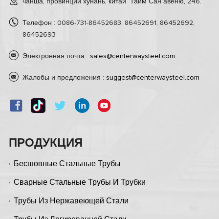
чанша, провинции хунань, китай Тайм Сан авеню, 246.
Телефон : 0086-731-86452683, 86452691, 86452692,
86452693
Электронная почта :
sales@centerwaysteel.com
Жалобы и предложения :
suggest@centerwaysteel.com
ПРОДУКЦИЯ
Бесшовные Стальные Трубы
Сварные Стальные Трубы И Трубки
Трубы Из Нержавеющей Стали