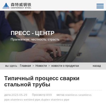
ПРЕСС - ЦЕНТР
Прагматизм, честность, страсть
вы здесь :
Главная
>
Новости
>
новости о продуктах
назад
Типичный процесс сварки
стальной трубы
дата:2023-05-29
Просмотр:899
метка:stainless seamless
pipe,stainless welded pipe,duplex stainless pipe