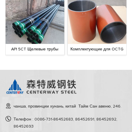
API 5CT Щелевые трубы
Комплектующие для OCTG
чанша, провинции хунань, китай Тайм Сан авеню, 246.
Телефон : 0086-731-86452683, 86452691, 86452692,
86452693