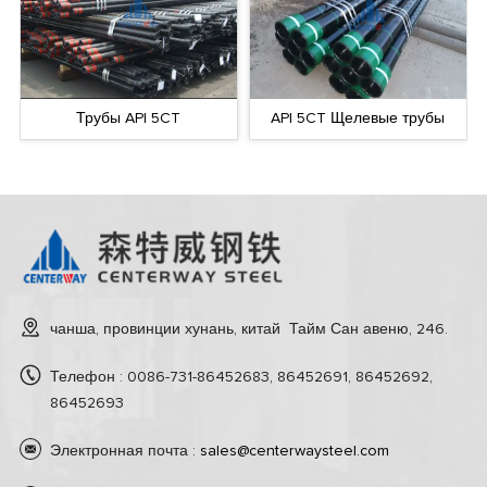
Трубы API 5CT
API 5CT Щелевые трубы
чанша, провинции хунань, китай Тайм Сан авеню, 246.
Телефон : 0086-731-86452683, 86452691, 86452692,
86452693
Электронная почта :
sales@centerwaysteel.com