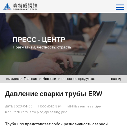
ПРЕСС - ЦЕНТР
Прагматизм, честность, страсть
вы здесь :
Главная
>
Новости
>
новости о продуктах
назад
Давление сварки трубы ERW
дата:2023-04-03
Просмотр:894
метка:seamless pipe
manufacturers,lsaw pipe,api casing pipe
Труба Erw представляет собой разновидность сварной