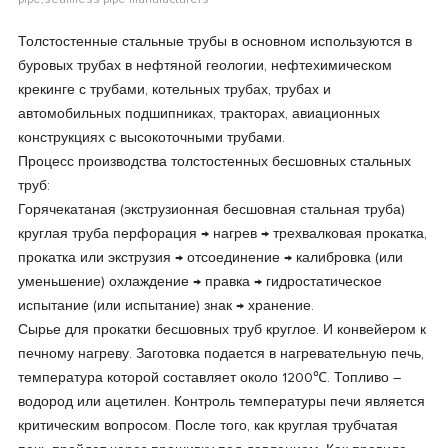
pipe,seamless pipe manufacturers
Толстостенные стальные трубы в основном используются в
буровых трубах в нефтяной геологии, нефтехимическом
крекинге с трубами, котельных трубах, трубах и
автомобильных подшипниках, тракторах, авиационных
конструкциях с высокоточными трубами.
Процесс производства толстостенных бесшовных стальных
труб:
Горячекатаная (экструзионная бесшовная стальная труба)
круглая труба перфорация → нагрев → трехвалковая прокатка,
прокатка или экструзия → отсоединение → калибровка (или
уменьшение) охлаждение → правка → гидростатическое
испытание (или испытание) знак → хранение.
Сырье для прокатки бесшовных труб круглое. И конвейером к
печному нагреву. Заготовка подается в нагревательную печь,
температура которой составляет около 1200℃. Топливо –
водород или ацетилен. Контроль температуры печи является
критическим вопросом. После того, как круглая трубчатая