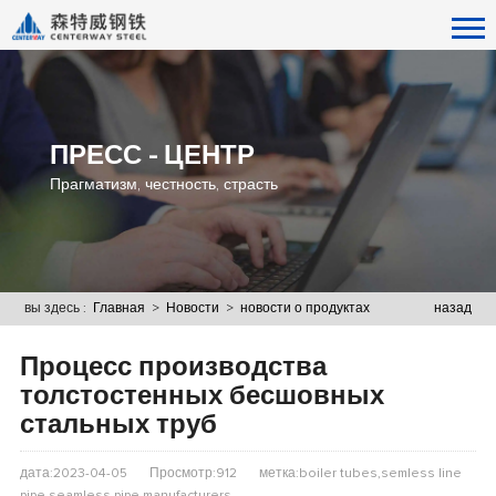
ПРЕСС - ЦЕНТР
Прагматизм, честность, страсть
вы здесь :
Главная
>
Новости
>
новости о продуктах
назад
Процесс производства
толстостенных бесшовных
стальных труб
дата:2023-04-05
Просмотр:912
метка:boiler tubes,semless line