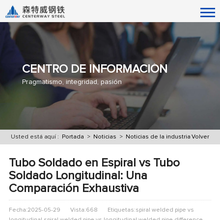
CENTRO DE INFORMACIÓN
Pragmatismo, integridad, pasión
Usted está aquí :
Portada
>
Noticias
>
Noticias de la industria
Volver
Tubo Soldado en Espiral vs Tubo
Soldado Longitudinal: Una
Comparación Exhaustiva
Fecha:2025-05-29
Vista:668
Etiquetas:spiral welded pipe vs