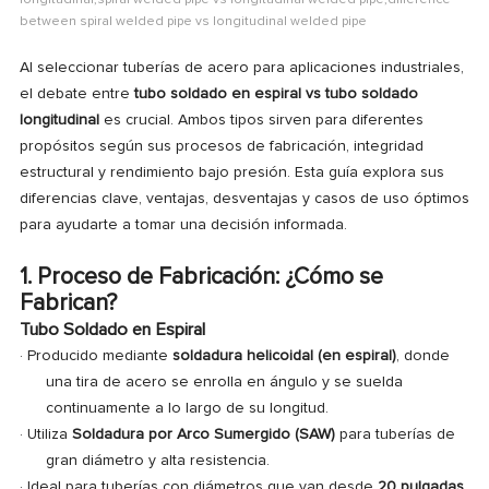
longitudinal​,spiral welded pipe vs longitudinal welded pipe,difference
between spiral welded pipe vs longitudinal welded pipe
Al seleccionar tuberías de acero para aplicaciones industriales,
el debate entre
tubo soldado en espiral vs tubo soldado
longitudinal
es crucial. Ambos tipos sirven para diferentes
propósitos según sus procesos de fabricación, integridad
estructural y rendimiento bajo presión. Esta guía explora sus
diferencias clave, ventajas, desventajas y casos de uso óptimos
para ayudarte a tomar una decisión informada.
1. Proceso de Fabricación: ¿Cómo se
Fabrican?
Tubo Soldado en Espiral
· Producido mediante
soldadura helicoidal (en espiral)
, donde
una tira de acero se enrolla en ángulo y se suelda
continuamente a lo largo de su longitud.
·
Utiliza
Soldadura por Arco Sumergido (SAW)
para tuberías de
gran diámetro y alta resistencia.
·
Ideal para tuberías con diámetros que van desde
20 pulgadas