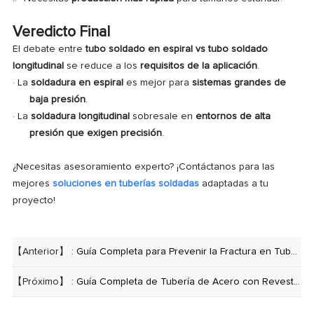
Veredicto Final
El debate entre
tubo soldado en espiral vs tubo soldado
longitudinal
se reduce a los
requisitos de la aplicación
.
· La
soldadura en espiral
es mejor para
sistemas grandes de
baja presión
.
·
La
soldadura longitudinal
sobresale en
entornos de alta
presión que exigen precisión
.
¿Necesitas asesoramiento experto? ¡Contáctanos para las
mejores
soluciones en tuberías soldadas
adaptadas a tu
proyecto!
【Anterior】 :
Guía Completa para Prevenir la Fractura en Tuberías Soldadas Longitudinalmente: Causas, Soluciones y Mejores Prácticas
【Próximo】 :
Guía Completa de Tubería de Acero con Revestimiento 3PE: Proceso Anticorrosivo y Ventajas