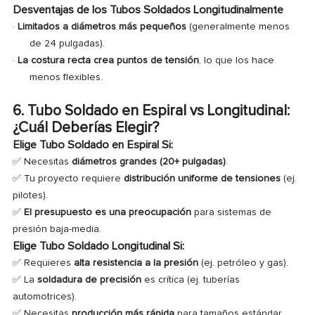
Desventajas de los Tubos Soldados Longitudinalmente
·
Limitados a diámetros más pequeños
(generalmente menos
de 24 pulgadas).
·
La costura recta crea puntos de tensión
, lo que los hace
menos flexibles.
6. Tubo Soldado en Espiral vs Longitudinal:
¿Cuál Deberías Elegir?
Elige Tubo Soldado en Espiral Si:
✅ Necesitas
diámetros grandes (20+ pulgadas)
.
✅ Tu proyecto requiere
distribución uniforme de tensiones
(ej.
pilotes).
✅
El presupuesto es una preocupación
para sistemas de
presión baja-media.
Elige Tubo Soldado Longitudinal Si:
✅ Requieres
alta resistencia a la presión
(ej. petróleo y gas).
✅ La
soldadura de precisión
es crítica (ej. tuberías
automotrices).
✅ Necesitas
producción más rápida
para tamaños estándar.