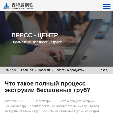
ПРЕСС - ЦЕНТР
Прагматизм, честность, страсть
вы здесь :
Главная
>
Новости
>
новости о продуктах
назад
Что такое полный процесс
экструзии бесшовных труб?
дата:2026-05-08
Просмотр:206
метка:процесс экструзии
бесшовных труб, производство бесшовных стальных труб, метод
экструзии стальных труб, бесшовные стальные трубы без сварки