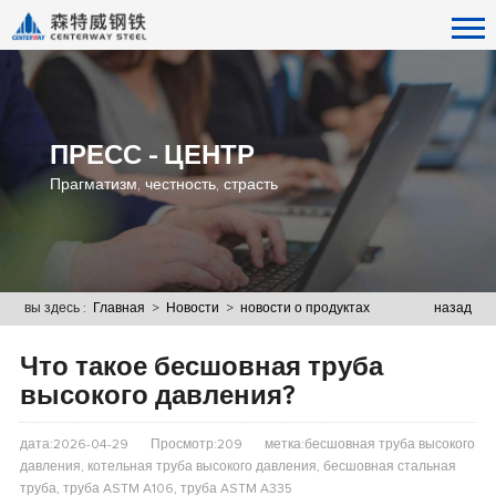
ПРЕСС - ЦЕНТР
Прагматизм, честность, страсть
вы здесь :
Главная
>
Новости
>
новости о продуктах
назад
Что такое бесшовная труба
высокого давления?
дата:2026-04-29
Просмотр:209
метка:бесшовная труба высокого
давления, котельная труба высокого давления, бесшовная стальная
труба, труба ASTM A106, труба ASTM A335